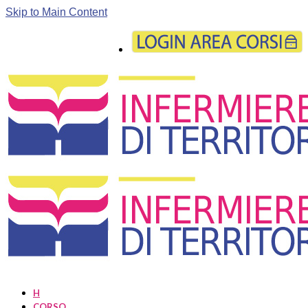
Skip to Main Content
H
CORSO