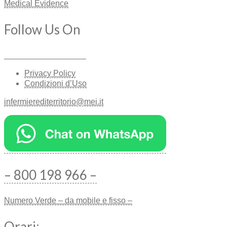
Medical Evidence
Follow Us On
__________________
Privacy Policy
Condizioni d’Uso
infermierediterritorio@mei.it
– 800 198 966 –
Numero Verde – da mobile e fisso –
Orari: