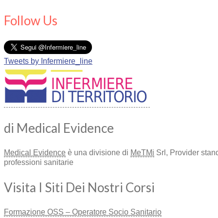
Follow Us
Tweets by Infermiere_line
di Medical Evidence
Medical Evidence
è una divisione di
MeTMi
Srl, Provider stan
professioni sanitarie
Visita I Siti Dei Nostri Corsi
Formazione OSS – Operatore Socio Sanitario