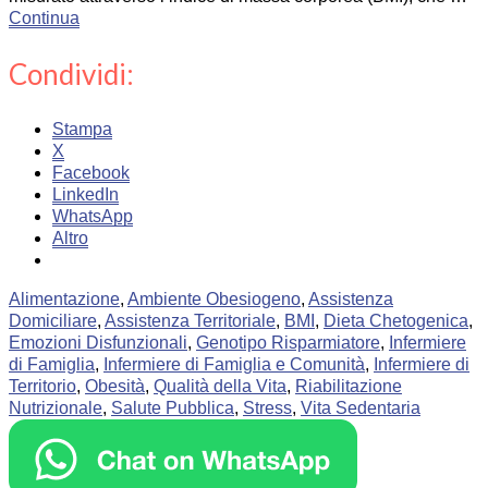
Continua
Condividi:
Stampa
X
Facebook
LinkedIn
WhatsApp
Altro
Alimentazione
,
Ambiente Obesiogeno
,
Assistenza
Domiciliare
,
Assistenza Territoriale
,
BMI
,
Dieta Chetogenica
,
Emozioni Disfunzionali
,
Genotipo Risparmiatore
,
Infermiere
di Famiglia
,
Infermiere di Famiglia e Comunità
,
Infermiere di
Territorio
,
Obesità
,
Qualità della Vita
,
Riabilitazione
Nutrizionale
,
Salute Pubblica
,
Stress
,
Vita Sedentaria