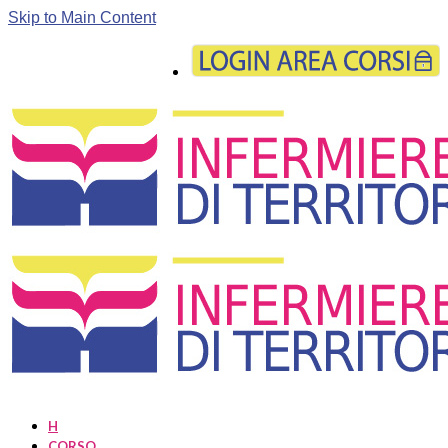
Skip to Main Content
H
CORSO