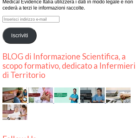
Medical Evidence Italia utilizzerà i dati in modo legale e non
cederà a terzi le informazioni raccolte.
Inserisci
indirizzo
e-
Iscriviti
mail
BLOG di Informazione Scientifica, a
scopo formativo, dedicato a Infermieri
di Territorio