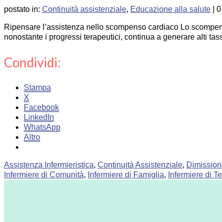
postato in:
Continuità assistenziale
,
Educazione alla salute
|
0
Ripensare l’assistenza nello scompenso cardiaco Lo scompenso c
nonostante i progressi terapeutici, continua a generare alti ta
Condividi:
Stampa
X
Facebook
LinkedIn
WhatsApp
Altro
Assistenza Infermieristica
,
Continuità Assistenziale
,
Dimission
Infermiere di Comunità
,
Infermiere di Famiglia
,
Infermiere di Te