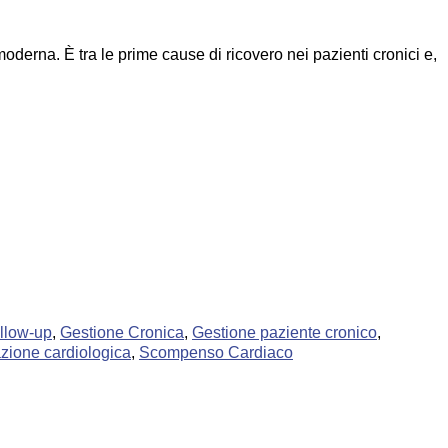
erna. È tra le prime cause di ricovero nei pazienti cronici e,
llow-up
,
Gestione Cronica
,
Gestione paziente cronico
,
azione cardiologica
,
Scompenso Cardiaco