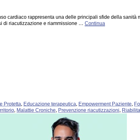
ardiaco rappresenta una delle principali sfide della sanità mod
ssi di riacutizzazione e riammissione …
Continua
e Protetta
,
Educazione terapeutica
,
Empowerment Paziente
,
Fo
rritorio
,
Malattie Croniche
,
Prevenzione riacutizzazioni
,
Riabilit