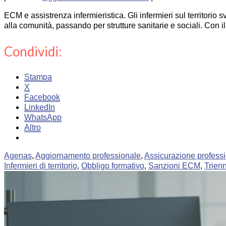
ECM e assistrenza infermieristica. Gli infermieri sul territorio 
alla comunità, passando per strutture sanitarie e sociali. Con i
Condividi:
Stampa
X
Facebook
LinkedIn
WhatsApp
Altro
Agenas
,
Aggiornamento professionale
,
Assicurazione profess
Infermieri di territorio
,
Obbligo formativo
,
Sanzioni ECM
,
Trien