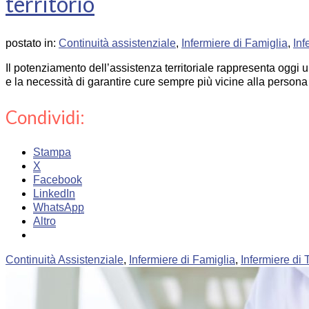
territorio
postato in:
Continuità assistenziale
,
Infermiere di Famiglia
,
Inf
Il potenziamento dell’assistenza territoriale rappresenta oggi 
e la necessità di garantire cure sempre più vicine alla perso
Condividi:
Stampa
X
Facebook
LinkedIn
WhatsApp
Altro
Continuità Assistenziale
,
Infermiere di Famiglia
,
Infermiere di T