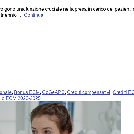
svolgono una funzione cruciale nella presa in carico dei pazienti n
l triennio …
Continua
ionale
,
Bonus ECM
,
CoGeAPS
,
Crediti compensativi
,
Crediti 
nio ECM 2023-2025