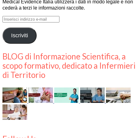
Medical Evidence Italia utilizzerà i dati in modo legale e non
cederà a terzi le informazioni raccolte.
Inserisci
indirizzo
e-
Iscriviti
mail
BLOG di Informazione Scientifica, a
scopo formativo, dedicato a Infermieri
di Territorio