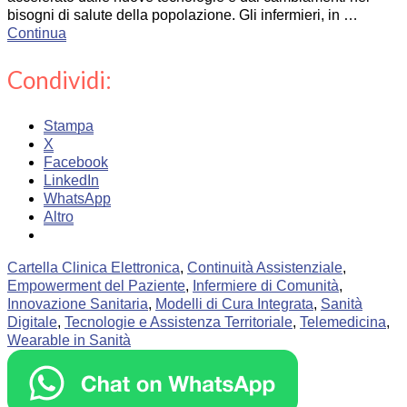
bisogni di salute della popolazione. Gli infermieri, in …
Continua
Condividi:
Stampa
X
Facebook
LinkedIn
WhatsApp
Altro
Cartella Clinica Elettronica
,
Continuità Assistenziale
,
Empowerment del Paziente
,
Infermiere di Comunità
,
Innovazione Sanitaria
,
Modelli di Cura Integrata
,
Sanità
Digitale
,
Tecnologie e Assistenza Territoriale
,
Telemedicina
,
Wearable in Sanità