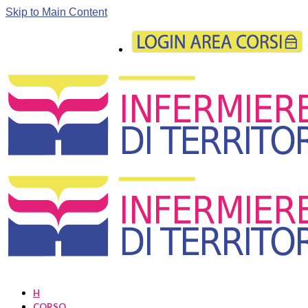
Skip to Main Content
H
CORSO