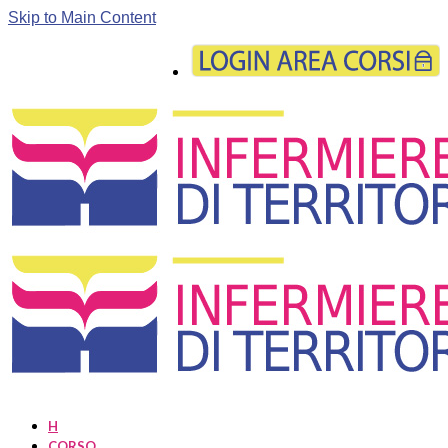
Skip to Main Content
H
CORSO