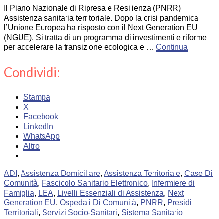
Il Piano Nazionale di Ripresa e Resilienza (PNRR)
Assistenza sanitaria territoriale. Dopo la crisi pandemica
l’Unione Europea ha risposto con il Next Generation EU
(NGUE). Si tratta di un programma di investimenti e riforme
per accelerare la transizione ecologica e …
Continua
Condividi:
Stampa
X
Facebook
LinkedIn
WhatsApp
Altro
ADI
,
Assistenza Domiciliare
,
Assistenza Territoriale
,
Case Di
Comunità
,
Fascicolo Sanitario Elettronico
,
Infermiere di
Famiglia
,
LEA
,
Livelli Essenziali di Assistenza
,
Next
Generation EU
,
Ospedali Di Comunità
,
PNRR
,
Presidi
Territoriali
,
Servizi Socio-Sanitari
,
Sistema Sanitario