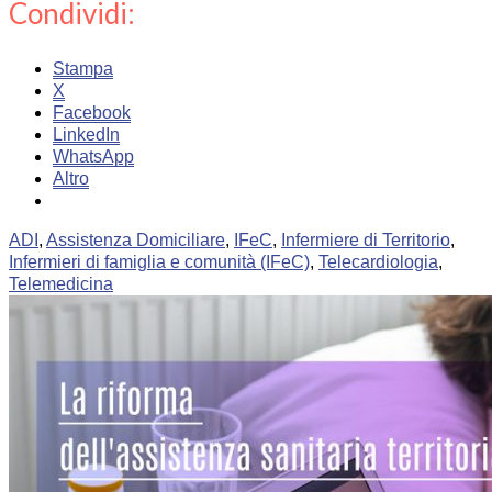
Condividi:
Stampa
X
Facebook
LinkedIn
WhatsApp
Altro
ADI
,
Assistenza Domiciliare
,
IFeC
,
Infermiere di Territorio
,
Infermieri di famiglia e comunità (IFeC)
,
Telecardiologia
,
Telemedicina