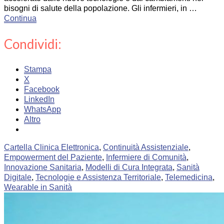
bisogni di salute della popolazione. Gli infermieri, in …
Continua
Condividi:
Stampa
X
Facebook
LinkedIn
WhatsApp
Altro
Cartella Clinica Elettronica
,
Continuità Assistenziale
,
Empowerment del Paziente
,
Infermiere di Comunità
,
Innovazione Sanitaria
,
Modelli di Cura Integrata
,
Sanità
Digitale
,
Tecnologie e Assistenza Territoriale
,
Telemedicina
,
Wearable in Sanità