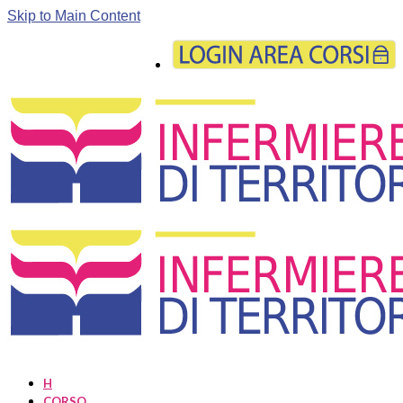
Skip to Main Content
H
CORSO