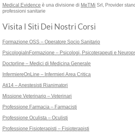
Medical Evidence
è una divisione di
MeTMi
Srl, Provider stan
professioni sanitarie
Visita I Siti Dei Nostri Corsi
Formazione OSS – Operatore Socio Sanitario
PsicologiaInFormazione – Psicologi, Psicoterapeuti e Neuropsic
Doctorline – Medici di Medicina Generale
InfermiereOnLine – Infermieri Area Critica
Ati14 – Anestesisti Rianimatori
Missione Veterinario – Veterinari
Professione Farmacia – Farmacisti
Professione Oculista – Oculisti
Professione Fisioterapisti – Fisioterapisti