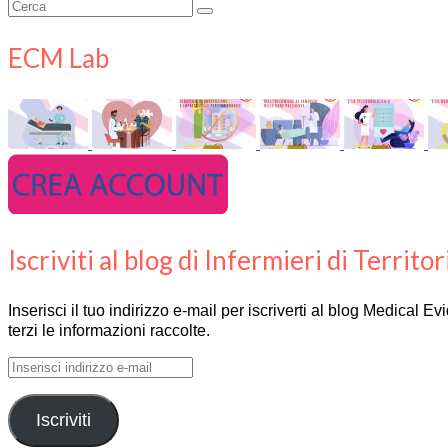
Cerca:
ECM Lab
Iscriviti al blog di Infermieri di Territor
Inserisci il tuo indirizzo e-mail per iscriverti al blog Medical 
terzi le informazioni raccolte.
Inserisci
indirizzo
e-
Iscriviti
mail