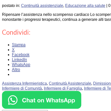
postato in:
Continuità assistenziale
,
Educazione alla salute
|
0
Ripensare l’assistenza nello scompenso cardiaco Lo scompenso c
nonostante i progressi terapeutici, continua a generare alti ta
Condividi:
Stampa
X
Facebook
LinkedIn
WhatsApp
Altro
Assistenza Infermieristica
,
Continuità Assistenziale
,
Dimission
Infermiere di Comunità
,
Infermiere di Famiglia
,
Infermiere di Te