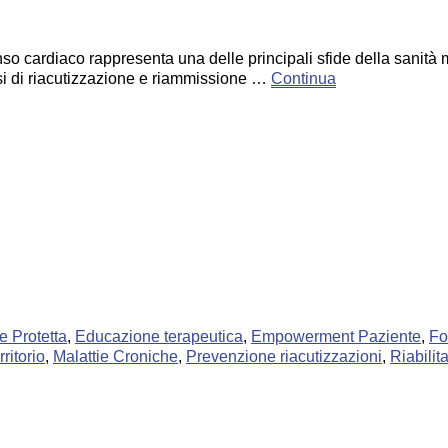
ardiaco rappresenta una delle principali sfide della sanità mod
ssi di riacutizzazione e riammissione …
Continua
e Protetta
,
Educazione terapeutica
,
Empowerment Paziente
,
Fo
rritorio
,
Malattie Croniche
,
Prevenzione riacutizzazioni
,
Riabilit