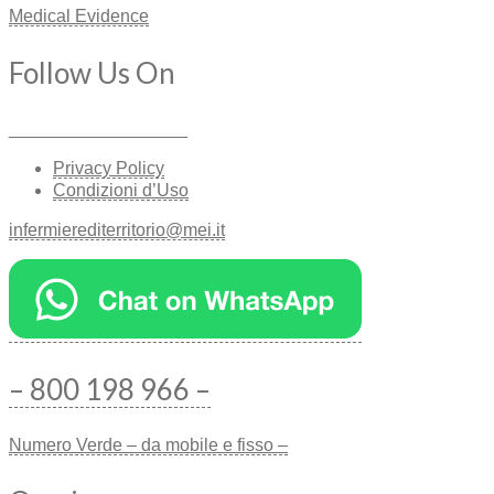
Medical Evidence
Follow Us On
__________________
Privacy Policy
Condizioni d’Uso
infermierediterritorio@mei.it
– 800 198 966 –
Numero Verde – da mobile e fisso –