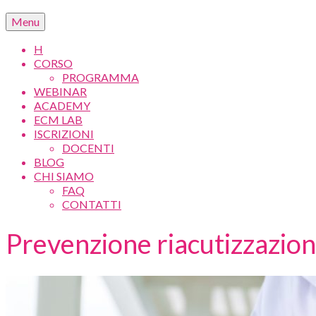
Menu
H
CORSO
PROGRAMMA
WEBINAR
ACADEMY
ECM LAB
ISCRIZIONI
DOCENTI
BLOG
CHI SIAMO
FAQ
CONTATTI
Prevenzione riacutizzazion