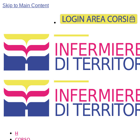
Skip to Main Content
H
CORSO