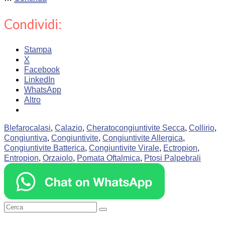
Condividi:
Stampa
X
Facebook
LinkedIn
WhatsApp
Altro
Blefarocalasi
,
Calazio
,
Cheratocongiuntivite Secca
,
Collirio
,
Congiuntiva
,
Congiuntivite
,
Congiuntivite Allergica
,
Congiuntivite Batterica
,
Congiuntivite Virale
,
Ectropion
,
Entropion
,
Orzaiolo
,
Pomata Oftalmica
,
Ptosi Palpebrali
Cerca: