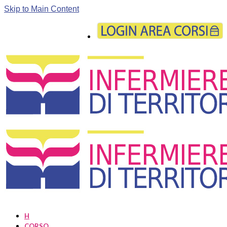
Skip to Main Content
H
CORSO