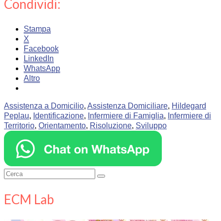
Condividi:
Stampa
X
Facebook
LinkedIn
WhatsApp
Altro
Assistenza a Domicilio
,
Assistenza Domiciliare
,
Hildegard
Peplau
,
Identificazione
,
Infermiere di Famiglia
,
Infermiere di
Territorio
,
Orientamento
,
Risoluzione
,
Sviluppo
Cerca:
ECM Lab