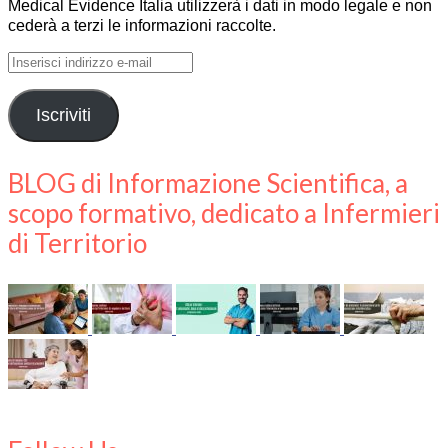
Medical Evidence Italia utilizzerà i dati in modo legale e non
cederà a terzi le informazioni raccolte.
Inserisci
indirizzo
e-
Iscriviti
mail
BLOG di Informazione Scientifica, a
scopo formativo, dedicato a Infermieri
di Territorio