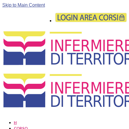
Skip to Main Content
H
CORSO