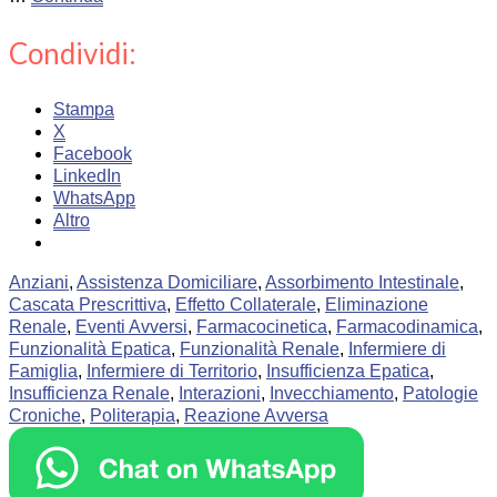
Condividi:
Stampa
X
Facebook
LinkedIn
WhatsApp
Altro
Anziani
,
Assistenza Domiciliare
,
Assorbimento Intestinale
,
Cascata Prescrittiva
,
Effetto Collaterale
,
Eliminazione
Renale
,
Eventi Avversi
,
Farmacocinetica
,
Farmacodinamica
,
Funzionalità Epatica
,
Funzionalità Renale
,
Infermiere di
Famiglia
,
Infermiere di Territorio
,
Insufficienza Epatica
,
Insufficienza Renale
,
Interazioni
,
Invecchiamento
,
Patologie
Croniche
,
Politerapia
,
Reazione Avversa