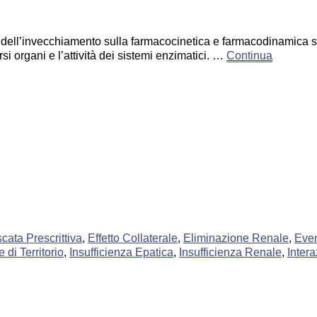
fetti dell’invecchiamento sulla farmacocinetica e farmacodinamica 
i organi e l’attività dei sistemi enzimatici. …
Continua
cata Prescrittiva
,
Effetto Collaterale
,
Eliminazione Renale
,
Even
e di Territorio
,
Insufficienza Epatica
,
Insufficienza Renale
,
Intera