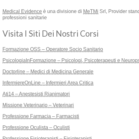
Medical Evidence
è una divisione di
MeTMi
Srl, Provider stan
professioni sanitarie
Visita I Siti Dei Nostri Corsi
Formazione OSS – Operatore Socio Sanitario
PsicologiaInFormazione – Psicologi, Psicoterapeuti e Neuropsic
Doctorline – Medici di Medicina Generale
InfermiereOnLine – Infermieri Area Critica
Ati14 – Anestesisti Rianimatori
Missione Veterinario – Veterinari
Professione Farmacia – Farmacisti
Professione Oculista – Oculisti
Professione Fisioterapisti – Fisioterapisti