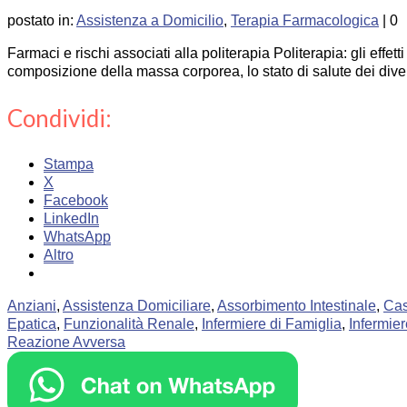
postato in:
Assistenza a Domicilio
,
Terapia Farmacologica
|
0
Farmaci e rischi associati alla politerapia Politerapia: gli ef
composizione della massa corporea, lo stato di salute dei divers
Condividi:
Stampa
X
Facebook
LinkedIn
WhatsApp
Altro
Anziani
,
Assistenza Domiciliare
,
Assorbimento Intestinale
,
Cas
Epatica
,
Funzionalità Renale
,
Infermiere di Famiglia
,
Infermier
Reazione Avversa