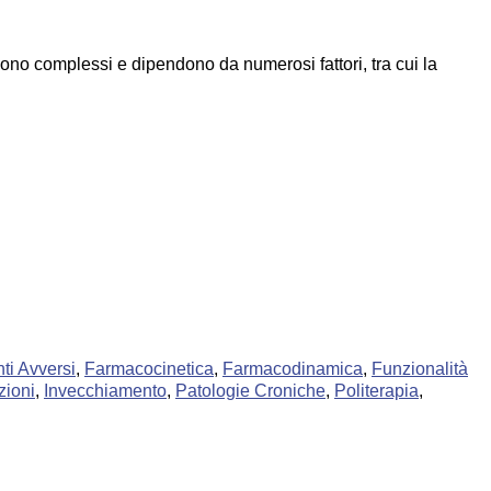
sono complessi e dipendono da numerosi fattori, tra cui la
ti Avversi
,
Farmacocinetica
,
Farmacodinamica
,
Funzionalità
zioni
,
Invecchiamento
,
Patologie Croniche
,
Politerapia
,