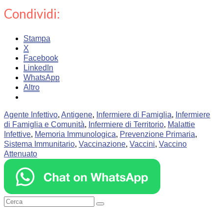
Condividi:
Stampa
X
Facebook
LinkedIn
WhatsApp
Altro
Agente Infettivo
,
Antigene
,
Infermiere di Famiglia
,
Infermiere
di Famiglia e Comunità
,
Infermiere di Territorio
,
Malattie
Infettive
,
Memoria Immunologica
,
Prevenzione Primaria
,
Sistema Immunitario
,
Vaccinazione
,
Vaccini
,
Vaccino
Attenuato
Cerca: