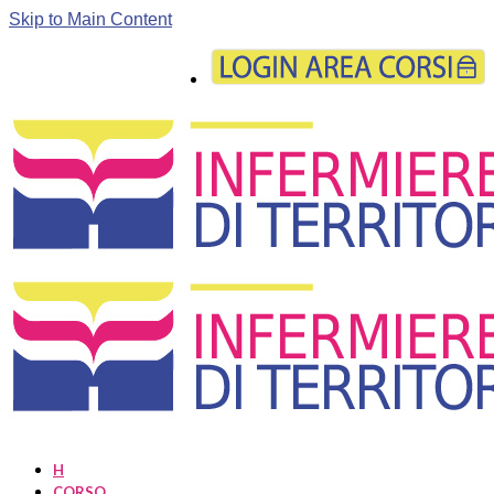
Skip to Main Content
H
CORSO