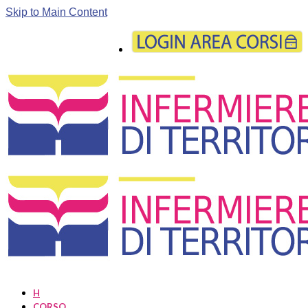
Skip to Main Content
H
CORSO