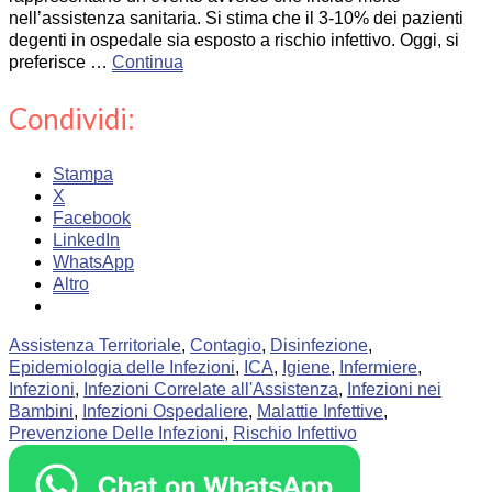
nell’assistenza sanitaria. Si stima che il 3-10% dei pazienti
degenti in ospedale sia esposto a rischio infettivo. Oggi, si
preferisce …
Continua
Condividi:
Stampa
X
Facebook
LinkedIn
WhatsApp
Altro
Assistenza Territoriale
,
Contagio
,
Disinfezione
,
Epidemiologia delle Infezioni
,
ICA
,
Igiene
,
Infermiere
,
Infezioni
,
Infezioni Correlate all'Assistenza
,
Infezioni nei
Bambini
,
Infezioni Ospedaliere
,
Malattie Infettive
,
Prevenzione Delle Infezioni
,
Rischio Infettivo