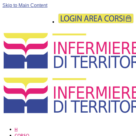
Skip to Main Content
H
CORSO