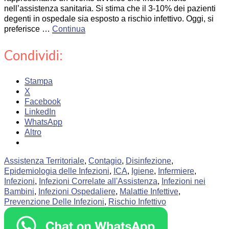
nell’assistenza sanitaria. Si stima che il 3-10% dei pazienti
degenti in ospedale sia esposto a rischio infettivo. Oggi, si
preferisce …
Continua
Condividi:
Stampa
X
Facebook
LinkedIn
WhatsApp
Altro
Assistenza Territoriale
,
Contagio
,
Disinfezione
,
Epidemiologia delle Infezioni
,
ICA
,
Igiene
,
Infermiere
,
Infezioni
,
Infezioni Correlate all'Assistenza
,
Infezioni nei
Bambini
,
Infezioni Ospedaliere
,
Malattie Infettive
,
Prevenzione Delle Infezioni
,
Rischio Infettivo