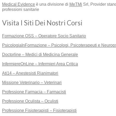
Medical Evidence
è una divisione di
MeTMi
Srl, Provider stan
professioni sanitarie
Visita I Siti Dei Nostri Corsi
Formazione OSS – Operatore Socio Sanitario
PsicologiaInFormazione – Psicologi, Psicoterapeuti e Neuropsic
Doctorline – Medici di Medicina Generale
InfermiereOnLine – Infermieri Area Critica
Ati14 – Anestesisti Rianimatori
Missione Veterinario – Veterinari
Professione Farmacia – Farmacisti
Professione Oculista – Oculisti
Professione Fisioterapisti – Fisioterapisti