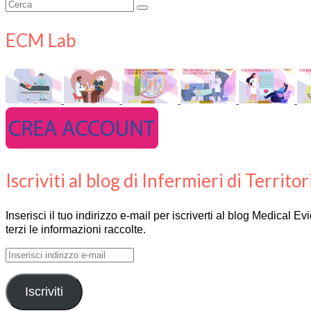
Cerca:
ECM Lab
Iscriviti al blog di Infermieri di Territor
Inserisci il tuo indirizzo e-mail per iscriverti al blog Medical 
terzi le informazioni raccolte.
Inserisci
indirizzo
e-
Iscriviti
mail