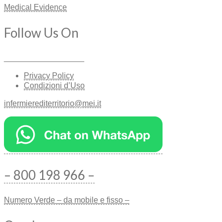
Medical Evidence
Follow Us On
__________________
Privacy Policy
Condizioni d’Uso
infermierediterritorio@mei.it
– 800 198 966 –
Numero Verde – da mobile e fisso –