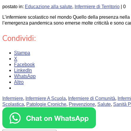
postato in:
Educazione alla salute
,
Infermiere di Territorio
|
0
L’infermiere scolastico nel mondo Quello della presenza nella s
l’emergenza pandemica sono emerse molte criticità e sono cam
Condividi:
Stampa
X
Facebook
LinkedIn
WhatsApp
Altro
Infermiere
,
Infermiere A Scuola
,
Infermiere di Comunità
,
Inferm
Scolastica
,
Patologie Croniche
,
Prevenzione
,
Salute
,
Sanità P