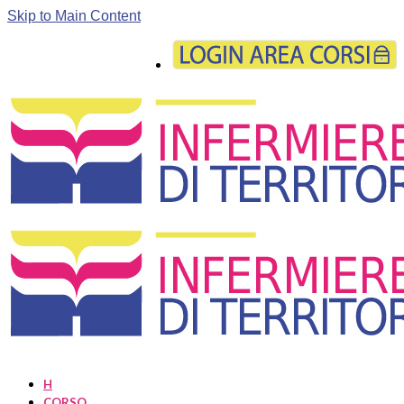
Skip to Main Content
H
CORSO