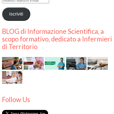
Inserisci
indirizzo
e-
Iscriviti
mail
BLOG di Informazione Scientifica, a
scopo formativo, dedicato a Infermieri
di Territorio
Follow Us